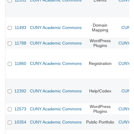
11531
CUNY Academic Commons
Events
CUNY Ac
Domain
11493
CUNY Academic Commons
CUNY 
Mapping
WordPress
11788
CUNY Academic Commons
CUNY Ac
Plugins
11860
CUNY Academic Commons
Registration
CUNY Ac
12392
CUNY Academic Commons
Help/Codex
CUNY 
WordPress
12573
CUNY Academic Commons
CUNY Ac
Plugins
10354
CUNY Academic Commons
Public Portfolio
CUNY Ac