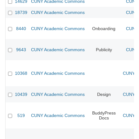
14629
CUNY Academic Commons
CUNY 
18739
CUNY Academic Commons
CUNY 
8440
CUNY Academic Commons
Onboarding
CUNY 
9643
CUNY Academic Commons
Publicity
CUNY 
10368
CUNY Academic Commons
CUNY Ac
10439
CUNY Academic Commons
Design
CUNY Ac
BuddyPress
519
CUNY Academic Commons
CUNY Ac
Docs