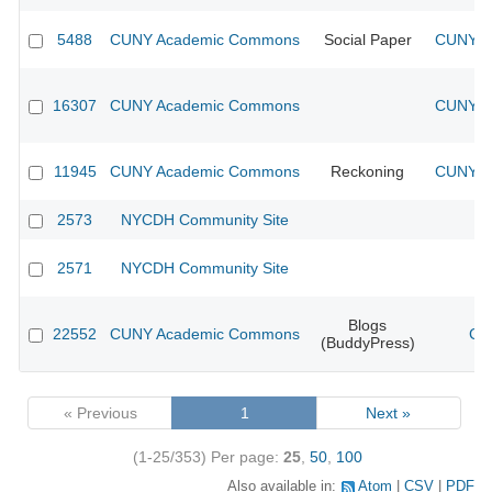
5488
CUNY Academic Commons
Social Paper
CUNY Ac
16307
CUNY Academic Commons
CUNY Ac
11945
CUNY Academic Commons
Reckoning
CUNY Ac
2573
NYCDH Community Site
2571
NYCDH Community Site
Blogs
22552
CUNY Academic Commons
CU
(BuddyPress)
« Previous
1
Next »
(1-25/353)
Per page:
25
,
50
,
100
Also available in:
Atom
CSV
PDF