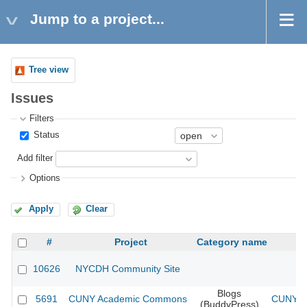
Jump to a project...
Tree view
Issues
Filters
Status
Add filter
Options
Apply
Clear
#
Project
Category name
10626
NYCDH Community Site
Blogs
5691
CUNY Academic Commons
CUNY Ac
(BuddyPress)