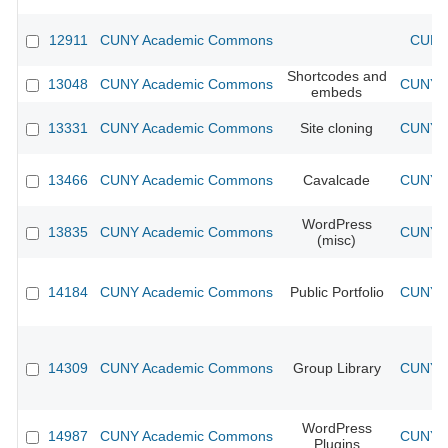
12911
CUNY Academic Commons
CUNY 
Shortcodes and
13048
CUNY Academic Commons
CUNY A
embeds
13331
CUNY Academic Commons
Site cloning
CUNY A
13466
CUNY Academic Commons
Cavalcade
CUNY A
WordPress
13835
CUNY Academic Commons
CUNY A
(misc)
14184
CUNY Academic Commons
Public Portfolio
CUNY A
14309
CUNY Academic Commons
Group Library
CUNY A
WordPress
14987
CUNY Academic Commons
CUNY A
Plugins