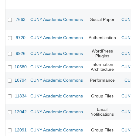
7663
CUNY Academic Commons
Social Paper
CUNY A
9720
CUNY Academic Commons
Authentication
CUNY A
WordPress
9926
CUNY Academic Commons
CUNY A
Plugins
Information
10580
CUNY Academic Commons
CUNY A
Architecture
10794
CUNY Academic Commons
Performance
CUNY 
11834
CUNY Academic Commons
Group Files
CUNY A
Email
12042
CUNY Academic Commons
CUNY A
Notifications
12091
CUNY Academic Commons
Group Files
CUNY A