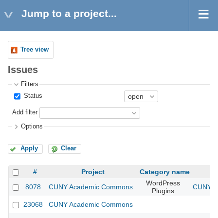
Jump to a project...
Tree view
Issues
Filters
Status
Add filter
Options
Apply
Clear
#
Project
Category name
WordPress
8078
CUNY Academic Commons
CUNY Ac
Plugins
23068
CUNY Academic Commons