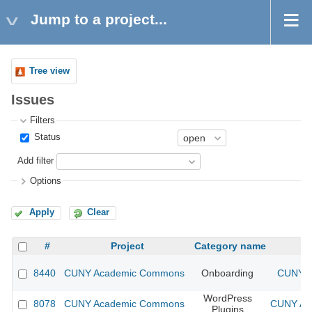
Jump to a project...
Tree view
Issues
Filters
Status
Add filter
Options
Apply
Clear
#
Project
Category name
8440
CUNY Academic Commons
Onboarding
CUNY A
WordPress
8078
CUNY Academic Commons
CUNY Aca
Plugins