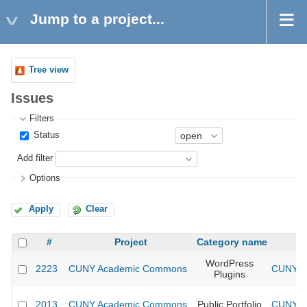
Jump to a project...
Tree view
Issues
Filters
Status
Add filter
Options
Apply
Clear
#
Project
Category name
WordPress
2223
CUNY Academic Commons
CUNY Ac
Plugins
2013
CUNY Academic Commons
Public Portfolio
CUNY Ac