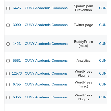
Spam/Spam
6426
CUNY Academic Commons
CUNY A
Prevention
3090
CUNY Academic Commons
Twitter page
CUNY A
BuddyPress
1423
CUNY Academic Commons
CUNY A
(misc)
5581
CUNY Academic Commons
Analytics
CUNY A
WordPress
12573
CUNY Academic Commons
CUNY A
Plugins
WordPress
6755
CUNY Academic Commons
CUNY A
(misc)
WordPress
6356
CUNY Academic Commons
CUNY A
Plugins