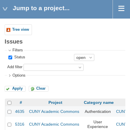
Jump to a project...
Tree view
Issues
Filters
Status
Add filter
Options
Apply
Clear
#
Project
Category name
4635
CUNY Academic Commons
Authentication
CUNY A
User
5316
CUNY Academic Commons
CUNY A
Experience