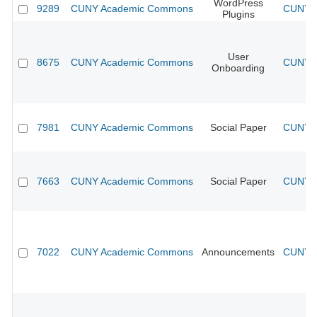
WordPress
9289
CUNY Academic Commons
CUNY A
Plugins
User
8675
CUNY Academic Commons
CUNY A
Onboarding
7981
CUNY Academic Commons
Social Paper
CUNY A
7663
CUNY Academic Commons
Social Paper
CUNY A
7022
CUNY Academic Commons
Announcements
CUNY A