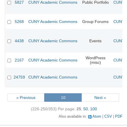
5827
CUNY Academic Commons
Public Portfolio
CUNY A
5268
CUNY Academic Commons
Group Forums
CUNY A
4438
CUNY Academic Commons
Events
CUNY A
WordPress
2167
CUNY Academic Commons
CUNY A
(misc)
24759
CUNY Academic Commons
CUNY A
« Previous
10
Next »
(226-250/353)
Per page:
25
,
50
,
100
Also available in:
Atom
CSV
PDF