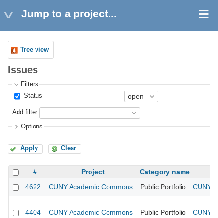
Jump to a project...
Tree view
Issues
Filters
Status
Add filter
Options
Apply
Clear
#
Project
Category name
4622
CUNY Academic Commons
Public Portfolio
CUNY Ac
4404
CUNY Academic Commons
Public Portfolio
CUNY Ac