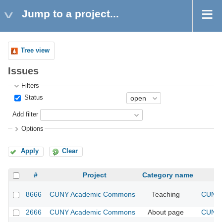
Jump to a project...
Tree view
Issues
Filters
Status
Add filter
Options
Apply
Clear
#
Project
Category name
8666
CUNY Academic Commons
Teaching
CUNY 
2666
CUNY Academic Commons
About page
CUNY 