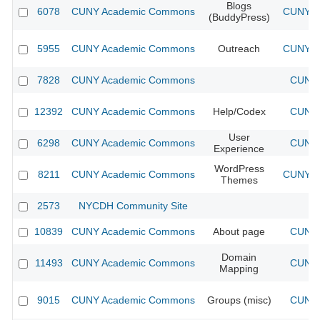
Blogs
6078
CUNY Academic Commons
CUNY Ac
(BuddyPress)
5955
CUNY Academic Commons
Outreach
CUNY Ac
7828
CUNY Academic Commons
CUNY 
12392
CUNY Academic Commons
Help/Codex
CUNY 
User
6298
CUNY Academic Commons
CUNY 
Experience
WordPress
8211
CUNY Academic Commons
CUNY Ac
Themes
2573
NYCDH Community Site
10839
CUNY Academic Commons
About page
CUNY 
Domain
11493
CUNY Academic Commons
CUNY 
Mapping
9015
CUNY Academic Commons
Groups (misc)
CUNY 