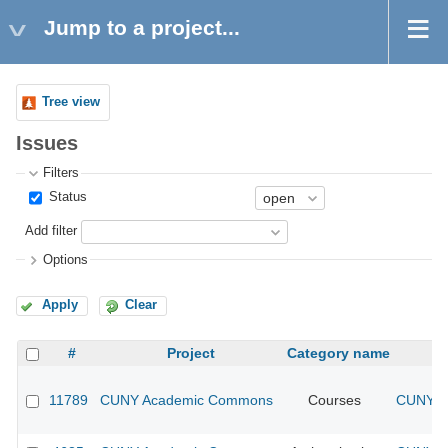
Jump to a project...
Tree view
Issues
Filters
Status
Add filter
Options
Apply
Clear
#
Project
Category name
11789
CUNY Academic Commons
Courses
CUNY Ac