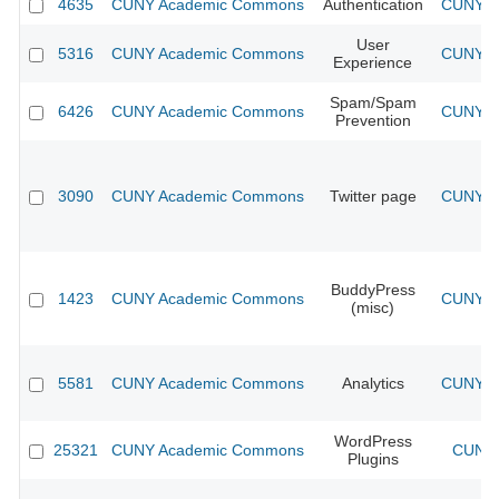
4635
CUNY Academic Commons
Authentication
CUNY Ac
User
5316
CUNY Academic Commons
CUNY Ac
Experience
Spam/Spam
6426
CUNY Academic Commons
CUNY Ac
Prevention
3090
CUNY Academic Commons
Twitter page
CUNY Ac
BuddyPress
1423
CUNY Academic Commons
CUNY Ac
(misc)
5581
CUNY Academic Commons
Analytics
CUNY Ac
WordPress
25321
CUNY Academic Commons
CUNY 
Plugins