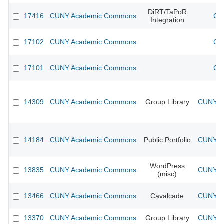
DiRT/TaPoR
17416
CUNY Academic Commons
CU
Integration
17102
CUNY Academic Commons
CU
17101
CUNY Academic Commons
CU
14309
CUNY Academic Commons
Group Library
CUNY Ac
14184
CUNY Academic Commons
Public Portfolio
CUNY Ac
WordPress
13835
CUNY Academic Commons
CUNY Ac
(misc)
13466
CUNY Academic Commons
Cavalcade
CUNY Ac
13370
CUNY Academic Commons
Group Library
CUNY Ac