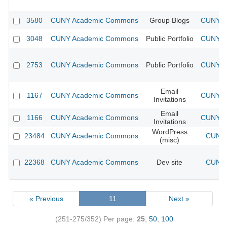
3580
CUNY Academic Commons
Group Blogs
CUNY Ac
3048
CUNY Academic Commons
Public Portfolio
CUNY Ac
2753
CUNY Academic Commons
Public Portfolio
CUNY Ac
Email
1167
CUNY Academic Commons
CUNY Ac
Invitations
Email
1166
CUNY Academic Commons
CUNY Ac
Invitations
WordPress
23484
CUNY Academic Commons
CUNY 
(misc)
22368
CUNY Academic Commons
Dev site
CUNY 
« Previous
11
Next »
(251-275/352)
Per page:
25
,
50
,
100