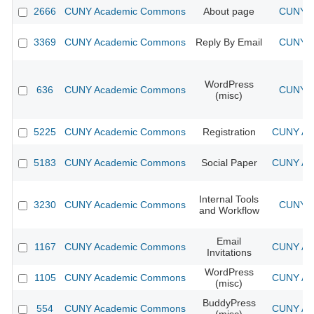
2666
CUNY Academic Commons
About page
CUNY A
3369
CUNY Academic Commons
Reply By Email
CUNY A
WordPress
636
CUNY Academic Commons
CUNY A
(misc)
5225
CUNY Academic Commons
Registration
CUNY Aca
5183
CUNY Academic Commons
Social Paper
CUNY Aca
Internal Tools
3230
CUNY Academic Commons
CUNY A
and Workflow
Email
1167
CUNY Academic Commons
CUNY Aca
Invitations
WordPress
1105
CUNY Academic Commons
CUNY Aca
(misc)
BuddyPress
554
CUNY Academic Commons
CUNY Aca