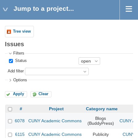
Jump to a project...
Tree view
Issues
Filters
Status
Add filter
Options
Apply
Clear
#
Project
Category name
Blogs
6078
CUNY Academic Commons
CUNY Aca
(BuddyPress)
6115
CUNY Academic Commons
Publicity
CUNY A