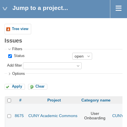
Jump to a project...
Tree view
Issues
Filters
Status
Add filter
Options
Apply
Clear
#
Project
Category name
User
8675
CUNY Academic Commons
CUNY Ac
Onboarding