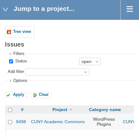
Jump to a project...
Tree view
Issues
Filters
Status
Add filter
Options
Apply
Clear
#
Project
Category name
WordPress
8498
CUNY Academic Commons
CUNY Ac
Plugins