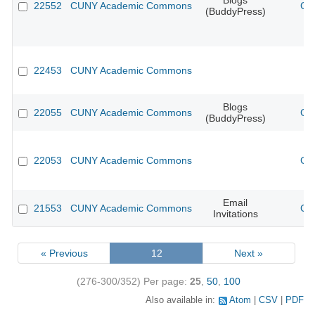
Blogs
22552
CUNY Academic Commons
CU
(BuddyPress)
22453
CUNY Academic Commons
Blogs
22055
CUNY Academic Commons
CU
(BuddyPress)
22053
CUNY Academic Commons
CU
Email
21553
CUNY Academic Commons
CU
Invitations
« Previous
12
Next »
(276-300/352)
Per page:
25
,
50
,
100
Also available in:
Atom
CSV
PDF