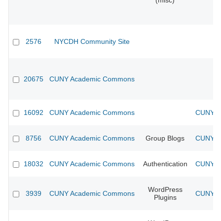
(misc)
2576
NYCDH Community Site
20675
CUNY Academic Commons
16092
CUNY Academic Commons
CUNY Ac
8756
CUNY Academic Commons
Group Blogs
CUNY Ac
18032
CUNY Academic Commons
Authentication
CUNY Ac
WordPress
3939
CUNY Academic Commons
CUNY Ac
Plugins