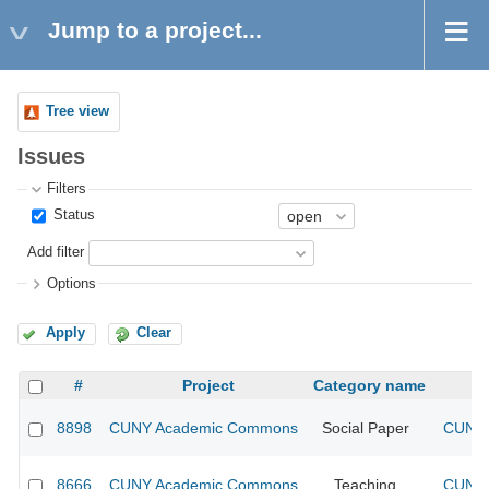
Jump to a project...
Tree view
Issues
Filters
Status
Add filter
Options
Apply
Clear
#
Project
Category name
8898
CUNY Academic Commons
Social Paper
CUNY 
8666
CUNY Academic Commons
Teaching
CUNY 