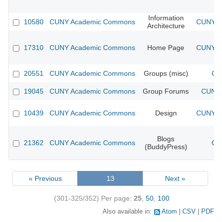
Information
10580
CUNY Academic Commons
CUNY Ac
Architecture
17310
CUNY Academic Commons
Home Page
CUNY Ac
20551
CUNY Academic Commons
Groups (misc)
CU
19045
CUNY Academic Commons
Group Forums
CUNY 
10439
CUNY Academic Commons
Design
CUNY Ac
Blogs
21362
CUNY Academic Commons
CU
(BuddyPress)
« Previous
13
Next »
(301-325/352)
Per page:
25
,
50
,
100
Also available in:
Atom
CSV
PDF