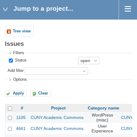
Jump to a project...
Tree view
Issues
Filters
Status
Add filter
Options
Apply
Clear
#
Project
Category name
WordPress
1105
CUNY Academic Commons
CUNY Ac
(misc)
User
4661
CUNY Academic Commons
CUNY Ac
Experience