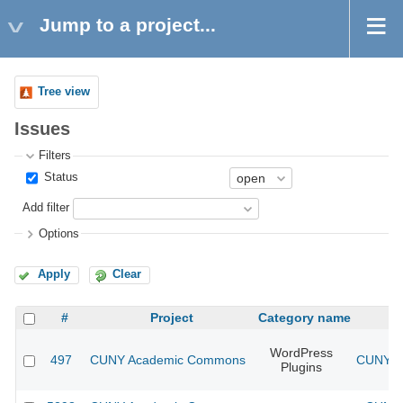
Jump to a project...
Tree view
Issues
Filters
Status
Add filter
Options
Apply
Clear
#
Project
Category name
WordPress
497
CUNY Academic Commons
CUNY Ac
Plugins