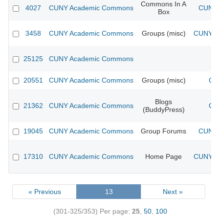
Commons In A
4027
CUNY Academic Commons
CUNY 
Box
3458
CUNY Academic Commons
Groups (misc)
CUNY Ac
25125
CUNY Academic Commons
20551
CUNY Academic Commons
Groups (misc)
CU
Blogs
21362
CUNY Academic Commons
CU
(BuddyPress)
19045
CUNY Academic Commons
Group Forums
CUNY 
17310
CUNY Academic Commons
Home Page
CUNY Ac
« Previous
13
Next »
(301-325/353)
Per page:
25
,
50
,
100