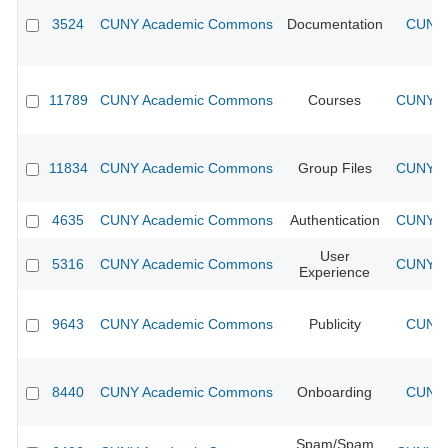
3524
CUNY Academic Commons
Documentation
CUNY 
11789
CUNY Academic Commons
Courses
CUNY Ac
11834
CUNY Academic Commons
Group Files
CUNY Ac
4635
CUNY Academic Commons
Authentication
CUNY Ac
User
5316
CUNY Academic Commons
CUNY Ac
Experience
9643
CUNY Academic Commons
Publicity
CUNY 
8440
CUNY Academic Commons
Onboarding
CUNY 
Spam/Spam