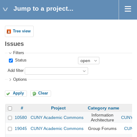
Jump to a project...
Tree view
Issues
Filters
Status
Add filter
Options
Apply
Clear
#
Project
Category name
Information
10580
CUNY Academic Commons
CUNY Ac
Architecture
19045
CUNY Academic Commons
Group Forums
CUNY 