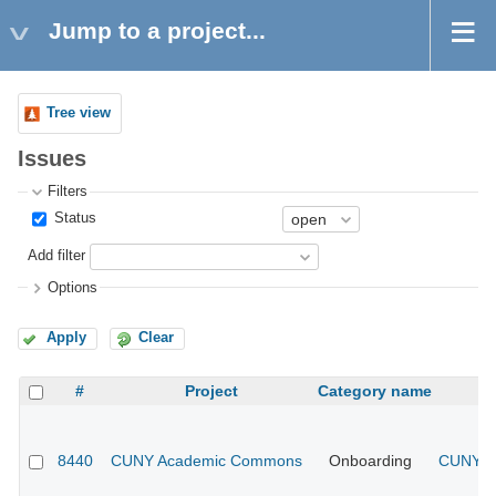
Jump to a project...
Tree view
Issues
Filters
Status
Add filter
Options
Apply
Clear
#
Project
Category name
8440
CUNY Academic Commons
Onboarding
CUNY Ac