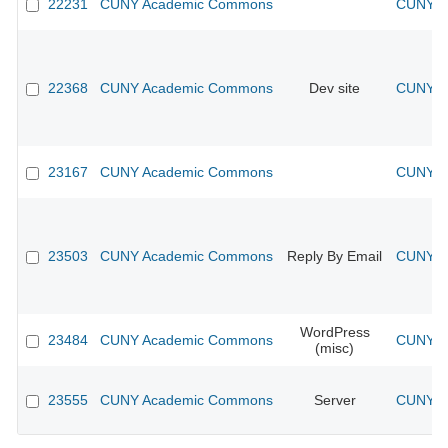
22231
CUNY Academic Commons
CUNY Ac
22368
CUNY Academic Commons
Dev site
CUNY Ac
23167
CUNY Academic Commons
CUNY Ac
23503
CUNY Academic Commons
Reply By Email
CUNY Ac
WordPress
23484
CUNY Academic Commons
CUNY Ac
(misc)
23555
CUNY Academic Commons
Server
CUNY Ac