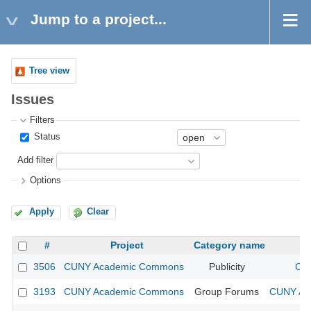
Jump to a project...
Tree view
Issues
Filters
Status
Add filter
Options
Apply
Clear
#
Project
Category name
3506
CUNY Academic Commons
Publicity
CUN
3193
CUNY Academic Commons
Group Forums
CUNY Aca