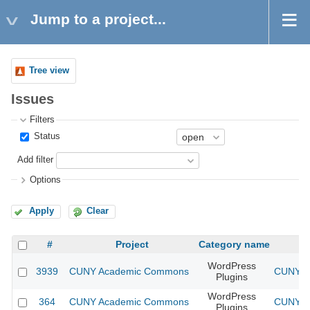
Jump to a project...
Tree view
Issues
Filters
Status
Add filter
Options
Apply
Clear
#
Project
Category name
WordPress
3939
CUNY Academic Commons
CUNY Ac
Plugins
WordPress
364
CUNY Academic Commons
CUNY Ac
Plugins