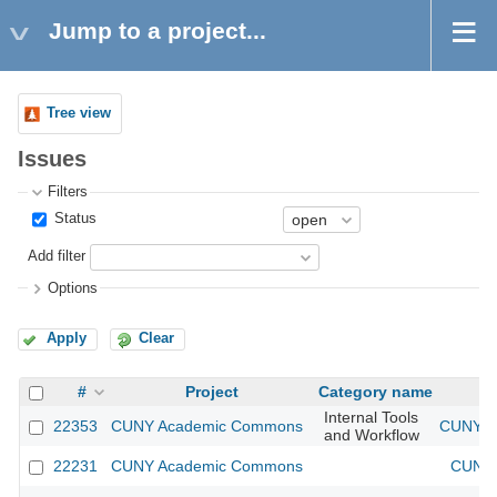
Jump to a project...
Tree view
Issues
Filters
Status
Add filter
Options
Apply
Clear
#
Project
Category name
Internal Tools
22353
CUNY Academic Commons
CUNY Ac
and Workflow
22231
CUNY Academic Commons
CUNY 