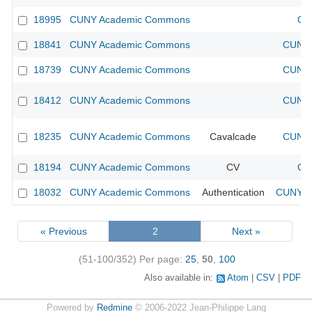
18995
CUNY Academic Commons
CU
18841
CUNY Academic Commons
CUNY 
18739
CUNY Academic Commons
CUNY 
18412
CUNY Academic Commons
CUNY 
18235
CUNY Academic Commons
Cavalcade
CUNY 
18194
CUNY Academic Commons
CV
CU
18032
CUNY Academic Commons
Authentication
CUNY Ac
« Previous
2
Next »
(51-100/352)
Per page:
25
,
50
,
100
Also available in:
Atom
CSV
PDF
Powered by
Redmine
© 2006-2022 Jean-Philippe Lang