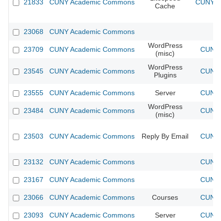
21833
CUNY Academic Commons
CUNY Ac
Cache
23068
CUNY Academic Commons
WordPress
23709
CUNY Academic Commons
CUNY 
(misc)
WordPress
23545
CUNY Academic Commons
CUNY 
Plugins
23555
CUNY Academic Commons
Server
CUNY 
WordPress
23484
CUNY Academic Commons
CUNY 
(misc)
23503
CUNY Academic Commons
Reply By Email
CUNY 
23132
CUNY Academic Commons
CUNY 
23167
CUNY Academic Commons
CUNY 
23066
CUNY Academic Commons
Courses
CUNY 
23093
CUNY Academic Commons
Server
CUNY 