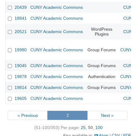
20439
CUNY Academic Commons
CUNY 
18841
CUNY Academic Commons
CUNY 
WordPress
20521
CUNY Academic Commons
CUNY 
Plugins
19980
CUNY Academic Commons
Group Forums
CUNY Ac
19045
CUNY Academic Commons
Group Forums
CUNY 
19878
CUNY Academic Commons
Authentication
CUNY Ac
19814
CUNY Academic Commons
Group Forums
CUNY Ac
19605
CUNY Academic Commons
CUNY 
« Previous
2
Next »
(51-100/353)
Per page:
25
,
50
,
100
Also available in:
Atom
CSV
PDF