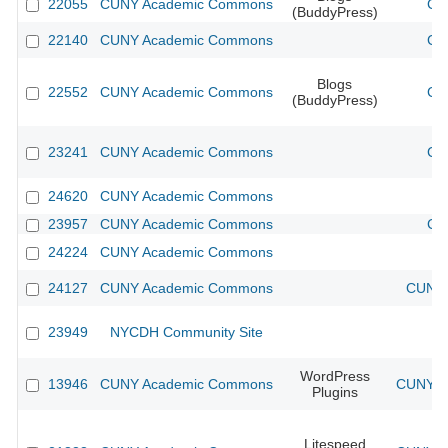
22055
CUNY Academic Commons
CU
(BuddyPress)
22140
CUNY Academic Commons
CU
Blogs
22552
CUNY Academic Commons
CU
(BuddyPress)
23241
CUNY Academic Commons
CU
24620
CUNY Academic Commons
23957
CUNY Academic Commons
CU
24224
CUNY Academic Commons
24127
CUNY Academic Commons
CUNY 
23949
NYCDH Community Site
WordPress
13946
CUNY Academic Commons
CUNY Ac
Plugins
Litespeed