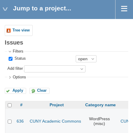
Jump to a project...
Tree view
Issues
Filters
Status
Add filter
Options
Apply
Clear
#
Project
Category name
WordPress
636
CUNY Academic Commons
CUNY 
(misc)