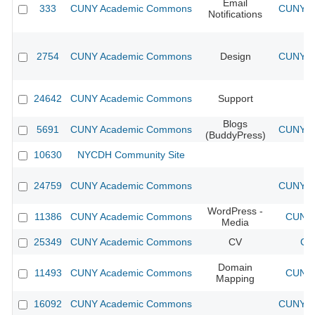
Email
333
CUNY Academic Commons
CUNY Ac
Notifications
2754
CUNY Academic Commons
Design
CUNY Ac
24642
CUNY Academic Commons
Support
Blogs
5691
CUNY Academic Commons
CUNY Ac
(BuddyPress)
10630
NYCDH Community Site
24759
CUNY Academic Commons
CUNY Ac
WordPress -
11386
CUNY Academic Commons
CUNY 
Media
25349
CUNY Academic Commons
CV
CU
Domain
11493
CUNY Academic Commons
CUNY 
Mapping
16092
CUNY Academic Commons
CUNY Ac