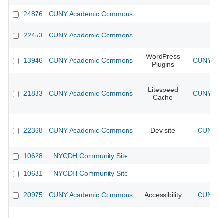
24876
CUNY Academic Commons
22453
CUNY Academic Commons
WordPress
13946
CUNY Academic Commons
CUNY Ac
Plugins
Litespeed
21833
CUNY Academic Commons
CUNY Ac
Cache
22368
CUNY Academic Commons
Dev site
CUNY 
10628
NYCDH Community Site
10631
NYCDH Community Site
20975
CUNY Academic Commons
Accessibility
CUNY 