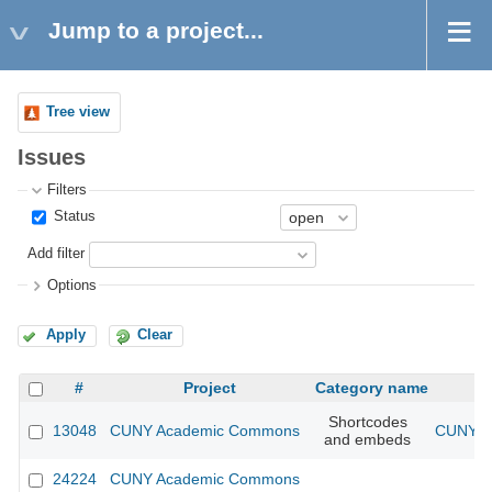
Jump to a project...
Tree view
Issues
Filters
Status
Add filter
Options
Apply
Clear
#
Project
Category name
Shortcodes
13048
CUNY Academic Commons
CUNY Ac
and embeds
24224
CUNY Academic Commons