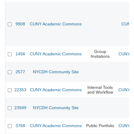
9908
CUNY Academic Commons
CUNY 
Group
1456
CUNY Academic Commons
CUNY Ac
Invitations
2577
NYCDH Community Site
Internal Tools
22353
CUNY Academic Commons
CUNY Ac
and Workflow
23949
NYCDH Community Site
3768
CUNY Academic Commons
Public Portfolio
CUNY Ac