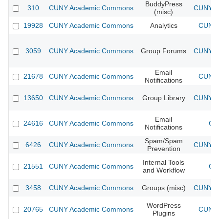
BuddyPress
310
CUNY Academic Commons
CUNY Ac
(misc)
19928
CUNY Academic Commons
Analytics
CUNY 
3059
CUNY Academic Commons
Group Forums
CUNY Ac
Email
21678
CUNY Academic Commons
CUNY 
Notifications
13650
CUNY Academic Commons
Group Library
CUNY Ac
Email
24616
CUNY Academic Commons
CU
Notifications
Spam/Spam
6426
CUNY Academic Commons
CUNY Ac
Prevention
Internal Tools
21551
CUNY Academic Commons
CU
and Workflow
3458
CUNY Academic Commons
Groups (misc)
CUNY Ac
WordPress
20765
CUNY Academic Commons
CUNY 
Plugins