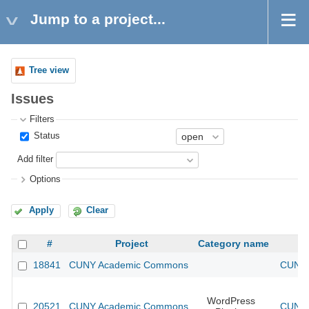
Jump to a project...
Tree view
Issues
Filters
Status
Add filter
Options
Apply
Clear
#
Project
Category name
18841
CUNY Academic Commons
CUNY 
WordPress
20521
CUNY Academic Commons
CUNY 