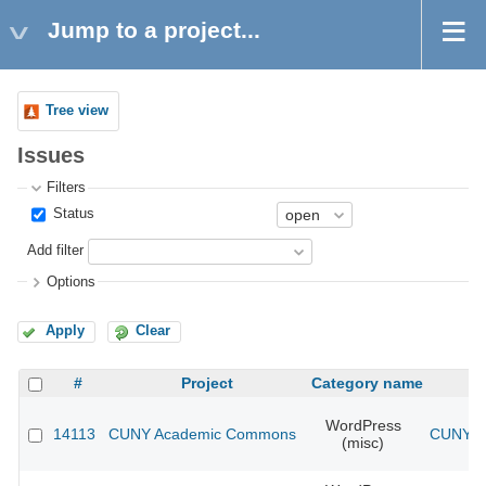
Jump to a project...
Tree view
Issues
Filters
Status
Add filter
Options
Apply
Clear
#
Project
Category name
WordPress
14113
CUNY Academic Commons
CUNY Ac
(misc)