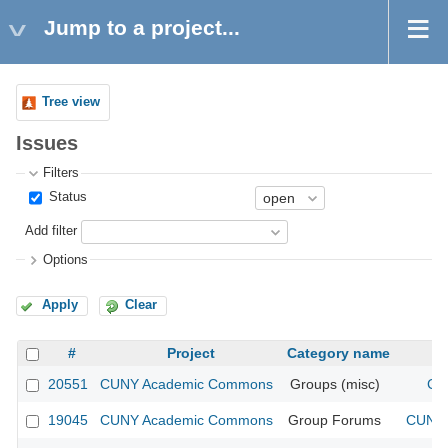
Jump to a project...
Tree view
Issues
Filters
Status
Add filter
Options
Apply
Clear
#
Project
Category name
20551
CUNY Academic Commons
Groups (misc)
CU
19045
CUNY Academic Commons
Group Forums
CUNY 