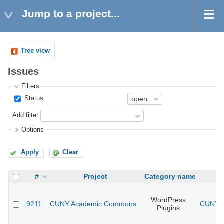
Jump to a project...
Tree view
Issues
Filters
Status
Add filter
Options
Apply
Clear
#
Project
Category name
WordPress
9211
CUNY Academic Commons
CUNY A
Plugins