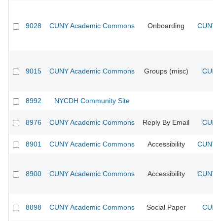
9028
CUNY Academic Commons
Onboarding
CUNY A
9015
CUNY Academic Commons
Groups (misc)
CUNY 
8992
NYCDH Community Site
8976
CUNY Academic Commons
Reply By Email
CUNY 
8901
CUNY Academic Commons
Accessibility
CUNY A
8900
CUNY Academic Commons
Accessibility
CUNY A
8898
CUNY Academic Commons
Social Paper
CUNY 