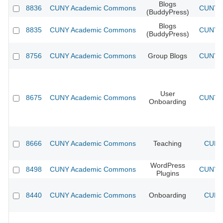
Blogs
8836
CUNY Academic Commons
CUNY A
(BuddyPress)
Blogs
8835
CUNY Academic Commons
CUNY A
(BuddyPress)
8756
CUNY Academic Commons
Group Blogs
CUNY A
User
8675
CUNY Academic Commons
CUNY A
Onboarding
8666
CUNY Academic Commons
Teaching
CUNY 
WordPress
8498
CUNY Academic Commons
CUNY A
Plugins
8440
CUNY Academic Commons
Onboarding
CUNY 