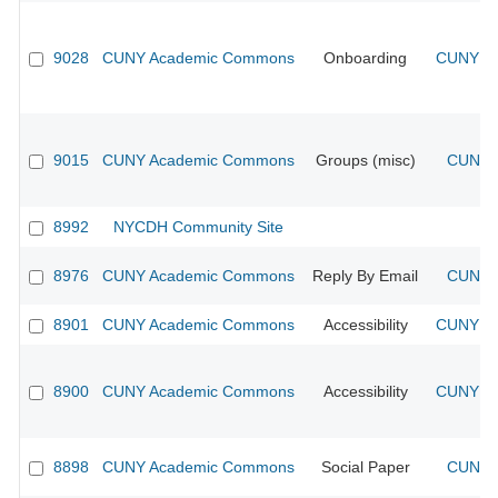
9028
CUNY Academic Commons
Onboarding
CUNY Ac
9015
CUNY Academic Commons
Groups (misc)
CUNY A
8992
NYCDH Community Site
8976
CUNY Academic Commons
Reply By Email
CUNY A
8901
CUNY Academic Commons
Accessibility
CUNY Ac
8900
CUNY Academic Commons
Accessibility
CUNY Ac
8898
CUNY Academic Commons
Social Paper
CUNY A