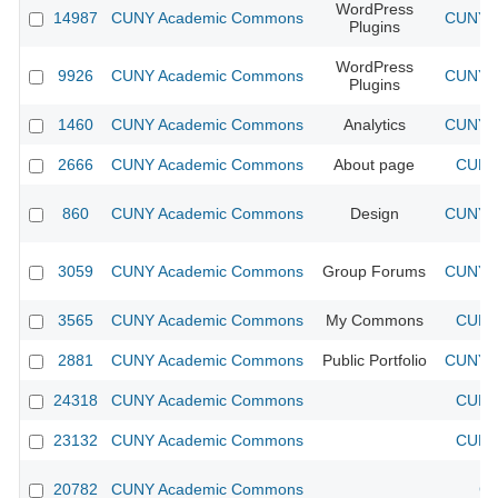
WordPress
14987
CUNY Academic Commons
CUNY A
Plugins
WordPress
9926
CUNY Academic Commons
CUNY A
Plugins
1460
CUNY Academic Commons
Analytics
CUNY A
2666
CUNY Academic Commons
About page
CUNY 
860
CUNY Academic Commons
Design
CUNY A
3059
CUNY Academic Commons
Group Forums
CUNY A
3565
CUNY Academic Commons
My Commons
CUNY 
2881
CUNY Academic Commons
Public Portfolio
CUNY A
24318
CUNY Academic Commons
CUNY 
23132
CUNY Academic Commons
CUNY 
20782
CUNY Academic Commons
CU