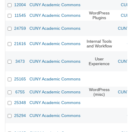
12004
CUNY Academic Commons
CUNY 
WordPress
11545
CUNY Academic Commons
CUNY 
Plugins
24759
CUNY Academic Commons
CUNY A
Internal Tools
21616
CUNY Academic Commons
CU
and Workflow
User
3473
CUNY Academic Commons
CUNY A
Experience
25165
CUNY Academic Commons
WordPress
6755
CUNY Academic Commons
CUNY A
(misc)
25348
CUNY Academic Commons
25294
CUNY Academic Commons
CU