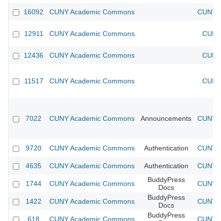
16092
CUNY Academic Commons
CUNY A
12911
CUNY Academic Commons
CUNY 
12436
CUNY Academic Commons
CUNY 
11517
CUNY Academic Commons
CUNY 
7022
CUNY Academic Commons
Announcements
CUNY A
9720
CUNY Academic Commons
Authentication
CUNY A
4635
CUNY Academic Commons
Authentication
CUNY A
BuddyPress
1744
CUNY Academic Commons
CUNY A
Docs
BuddyPress
1422
CUNY Academic Commons
CUNY A
Docs
BuddyPress
618
CUNY Academic Commons
CUNY A