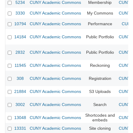
5234
CUNY Academic Commons
Membership
CUNY A
3330
CUNY Academic Commons
My Commons
CUNY A
10794
CUNY Academic Commons
Performance
CUNY 
14184
CUNY Academic Commons
Public Portfolio
CUNY A
2832
CUNY Academic Commons
Public Portfolio
CUNY A
11945
CUNY Academic Commons
Reckoning
CUNY A
308
CUNY Academic Commons
Registration
CUNY A
21884
CUNY Academic Commons
S3 Uploads
CUNY A
3002
CUNY Academic Commons
Search
CUNY A
Shortcodes and
13048
CUNY Academic Commons
CUNY A
embeds
13331
CUNY Academic Commons
Site cloning
CUNY A