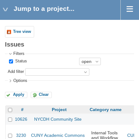
Jump to a project...
Tree view
Issues
Filters
Status
Add filter
Options
Apply
Clear
#
Project
Category name
10626
NYCDH Community Site
Internal Tools
3230
CUNY Academic Commons
CUNY 
and Workflow