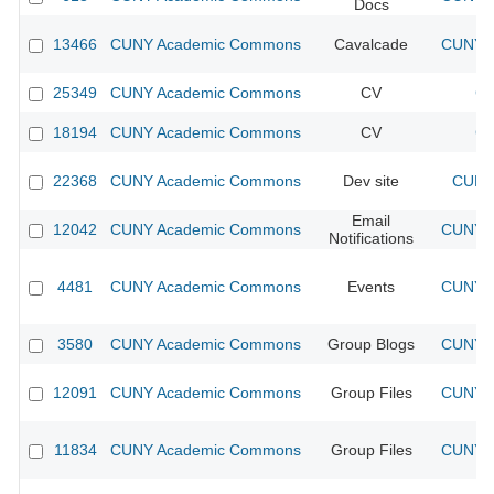
Docs
13466
CUNY Academic Commons
Cavalcade
CUNY A
25349
CUNY Academic Commons
CV
CU
18194
CUNY Academic Commons
CV
CU
22368
CUNY Academic Commons
Dev site
CUNY 
Email
12042
CUNY Academic Commons
CUNY A
Notifications
4481
CUNY Academic Commons
Events
CUNY A
3580
CUNY Academic Commons
Group Blogs
CUNY A
12091
CUNY Academic Commons
Group Files
CUNY A
11834
CUNY Academic Commons
Group Files
CUNY A