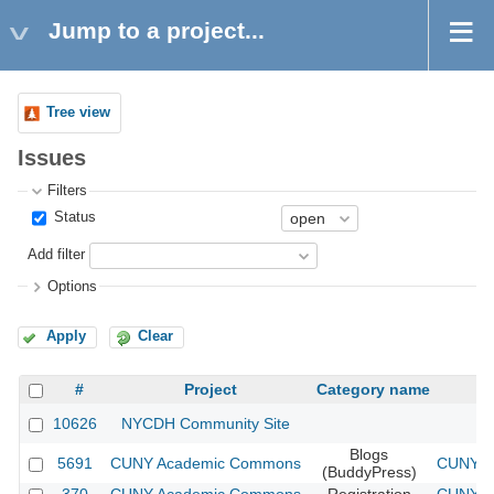
Jump to a project...
Tree view
Issues
Filters
Status
Add filter
Options
Apply
Clear
#
Project
Category name
10626
NYCDH Community Site
Blogs
5691
CUNY Academic Commons
CUNY Ac
(BuddyPress)