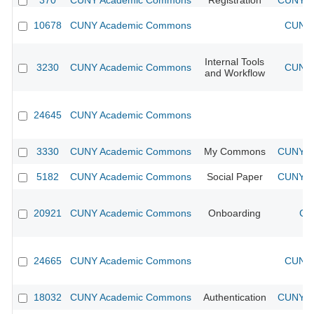
370
CUNY Academic Commons
Registration
CUNY Ac
10678
CUNY Academic Commons
CUNY 
Internal Tools
3230
CUNY Academic Commons
CUNY 
and Workflow
24645
CUNY Academic Commons
3330
CUNY Academic Commons
My Commons
CUNY Ac
5182
CUNY Academic Commons
Social Paper
CUNY Ac
20921
CUNY Academic Commons
Onboarding
CU
24665
CUNY Academic Commons
CUNY 
18032
CUNY Academic Commons
Authentication
CUNY Ac