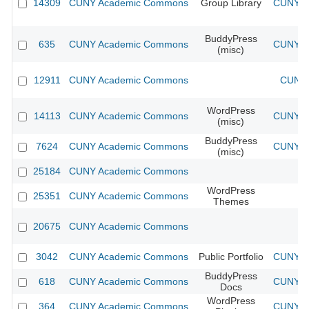
14309
CUNY Academic Commons
Group Library
CUNY Ac
BuddyPress
635
CUNY Academic Commons
CUNY Ac
(misc)
12911
CUNY Academic Commons
CUNY 
WordPress
14113
CUNY Academic Commons
CUNY Ac
(misc)
BuddyPress
7624
CUNY Academic Commons
CUNY Ac
(misc)
25184
CUNY Academic Commons
WordPress
25351
CUNY Academic Commons
Themes
20675
CUNY Academic Commons
3042
CUNY Academic Commons
Public Portfolio
CUNY Ac
BuddyPress
618
CUNY Academic Commons
CUNY Ac
Docs
WordPress
364
CUNY Academic Commons
CUNY Ac