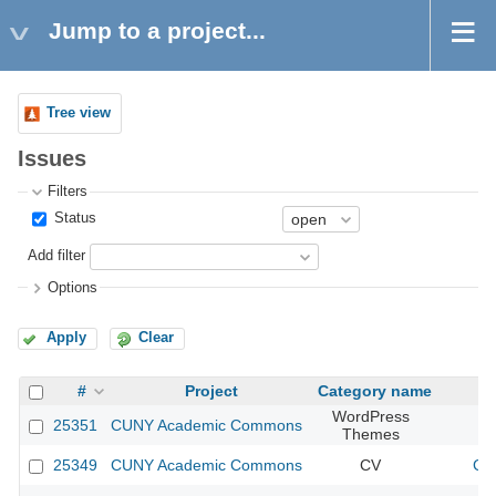
Jump to a project...
Tree view
Issues
Filters
Status
Add filter
Options
Apply
Clear
#
Project
Category name
WordPress
25351
CUNY Academic Commons
Themes
25349
CUNY Academic Commons
CV
CU