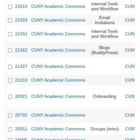
Internal Tools
21616
CUNY Academic Commons
CUNY A
and Workflow
Email
21553
CUNY Academic Commons
CUNY A
Invitations
Internal Tools
21551
CUNY Academic Commons
CUNY A
and Workflow
Blogs
21362
CUNY Academic Commons
CUNY A
(BuddyPress)
21327
CUNY Academic Commons
CUNY A
21010
CUNY Academic Commons
CUNY A
20921
CUNY Academic Commons
Onboarding
CUNY A
20782
CUNY Academic Commons
CUNY A
20551
CUNY Academic Commons
Groups (misc)
CUNY A