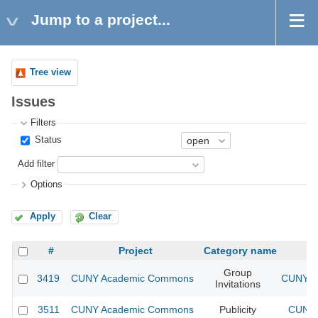
Jump to a project...
Tree view
Issues
Filters
Status
Add filter
Options
Apply
Clear
#
Project
Category name
Group
3419
CUNY Academic Commons
CUNY A
Invitations
3511
CUNY Academic Commons
Publicity
CUNY 