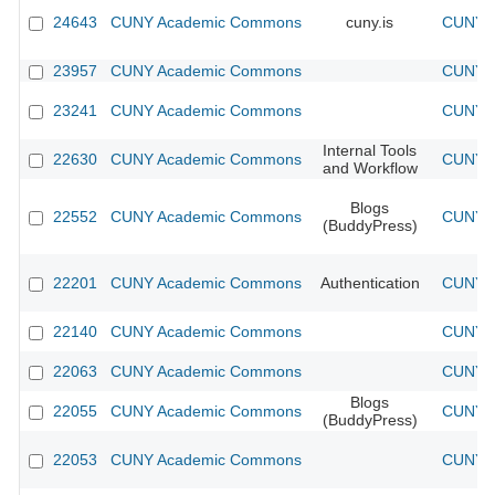
24643
CUNY Academic Commons
cuny.is
CUNY A
23957
CUNY Academic Commons
CUNY A
23241
CUNY Academic Commons
CUNY A
Internal Tools
22630
CUNY Academic Commons
CUNY A
and Workflow
Blogs
22552
CUNY Academic Commons
CUNY A
(BuddyPress)
22201
CUNY Academic Commons
Authentication
CUNY A
22140
CUNY Academic Commons
CUNY A
22063
CUNY Academic Commons
CUNY A
Blogs
22055
CUNY Academic Commons
CUNY A
(BuddyPress)
22053
CUNY Academic Commons
CUNY A