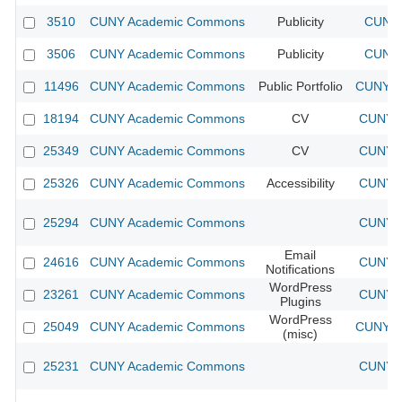
3510
CUNY Academic Commons
Publicity
CUNY 
3506
CUNY Academic Commons
Publicity
CUNY 
11496
CUNY Academic Commons
Public Portfolio
CUNY A
18194
CUNY Academic Commons
CV
CUNY A
25349
CUNY Academic Commons
CV
CUNY A
25326
CUNY Academic Commons
Accessibility
CUNY A
25294
CUNY Academic Commons
CUNY A
Email
24616
CUNY Academic Commons
CUNY A
Notifications
WordPress
23261
CUNY Academic Commons
CUNY A
Plugins
WordPress
25049
CUNY Academic Commons
CUNY A
(misc)
25231
CUNY Academic Commons
CUNY A