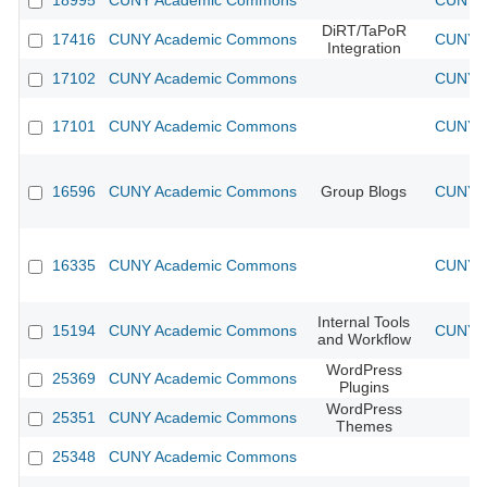
18995
CUNY Academic Commons
CUNY A
DiRT/TaPoR
17416
CUNY Academic Commons
CUNY A
Integration
17102
CUNY Academic Commons
CUNY A
17101
CUNY Academic Commons
CUNY A
16596
CUNY Academic Commons
Group Blogs
CUNY A
16335
CUNY Academic Commons
CUNY A
Internal Tools
15194
CUNY Academic Commons
CUNY A
and Workflow
WordPress
25369
CUNY Academic Commons
Plugins
WordPress
25351
CUNY Academic Commons
Themes
25348
CUNY Academic Commons