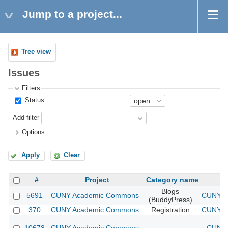
Jump to a project...
Tree view
Issues
Filters
Status
Add filter
Options
Apply
Clear
#
Project
Category name
Blogs
5691
CUNY Academic Commons
CUNY Ac
(BuddyPress)
370
CUNY Academic Commons
Registration
CUNY Ac