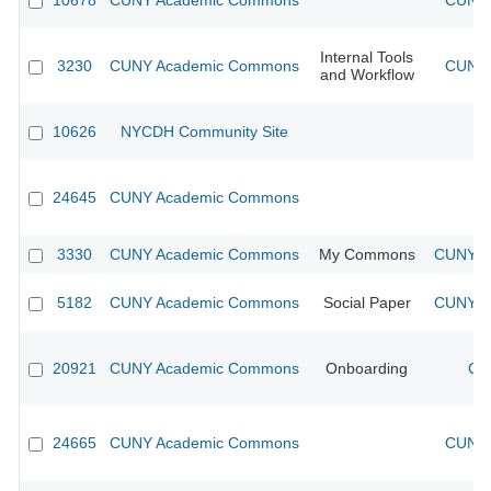
10678
CUNY Academic Commons
CUNY 
Internal Tools
3230
CUNY Academic Commons
CUNY 
and Workflow
10626
NYCDH Community Site
24645
CUNY Academic Commons
3330
CUNY Academic Commons
My Commons
CUNY Ac
5182
CUNY Academic Commons
Social Paper
CUNY Ac
20921
CUNY Academic Commons
Onboarding
CU
24665
CUNY Academic Commons
CUNY 