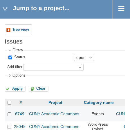
Jump to a project...
Tree view
Issues
Filters
Status
Add filter
Options
Apply
Clear
#
Project
Category name
6749
CUNY Academic Commons
Events
CUNY A
WordPress
25049
CUNY Academic Commons
CU
(misc)