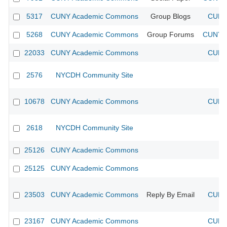
5317
CUNY Academic Commons
Group Blogs
CUNY 
5268
CUNY Academic Commons
Group Forums
CUNY A
22033
CUNY Academic Commons
CUNY 
2576
NYCDH Community Site
10678
CUNY Academic Commons
CUNY 
2618
NYCDH Community Site
25126
CUNY Academic Commons
25125
CUNY Academic Commons
23503
CUNY Academic Commons
Reply By Email
CUNY 
23167
CUNY Academic Commons
CUNY 