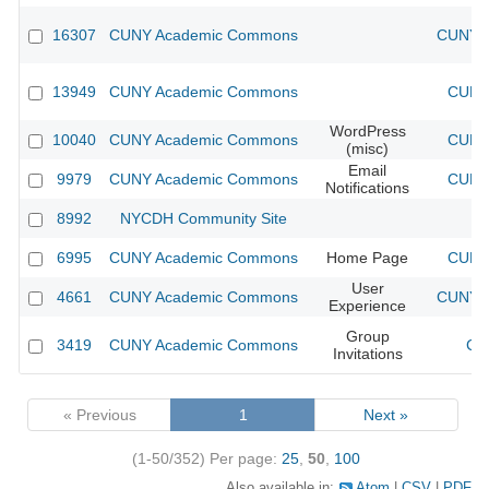
16307
CUNY Academic Commons
CUNY A
13949
CUNY Academic Commons
CUNY 
WordPress
10040
CUNY Academic Commons
CUNY 
(misc)
Email
9979
CUNY Academic Commons
CUNY 
Notifications
8992
NYCDH Community Site
6995
CUNY Academic Commons
Home Page
CUNY 
User
4661
CUNY Academic Commons
CUNY A
Experience
Group
3419
CUNY Academic Commons
CU
Invitations
« Previous
1
Next »
(1-50/352)
Per page:
25
,
50
,
100
Also available in:
Atom
CSV
PDF