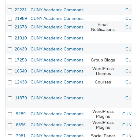
22231
CUNY Academic Commons
CUNY 
21989
CUNY Academic Commons
CUNY 
Email
21678
CUNY Academic Commons
CUNY 
Notifications
21010
CUNY Academic Commons
CU
20439
CUNY Academic Commons
CUNY 
17258
CUNY Academic Commons
Group Blogs
CUNY 
WordPress
16540
CUNY Academic Commons
CUNY 
Themes
12438
CUNY Academic Commons
Courses
CUNY 
11879
CUNY Academic Commons
CUNY 
WordPress
9289
CUNY Academic Commons
CUNY A
Plugins
WordPress
6356
CUNY Academic Commons
CUNY A
Plugins
7981
CUNY Academic Commons
Social Paper
CUNY A