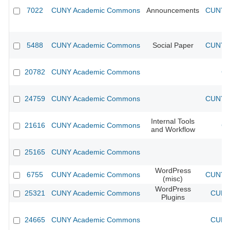
7022
CUNY Academic Commons
Announcements
CUNY A
5488
CUNY Academic Commons
Social Paper
CUNY A
20782
CUNY Academic Commons
CU
24759
CUNY Academic Commons
CUNY A
Internal Tools
21616
CUNY Academic Commons
CU
and Workflow
25165
CUNY Academic Commons
WordPress
6755
CUNY Academic Commons
CUNY A
(misc)
WordPress
25321
CUNY Academic Commons
CUNY 
Plugins
24665
CUNY Academic Commons
CUNY 