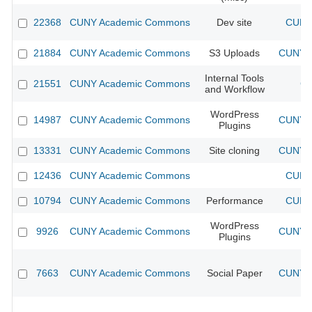
22368
CUNY Academic Commons
Dev site
CUNY 
21884
CUNY Academic Commons
S3 Uploads
CUNY A
Internal Tools
21551
CUNY Academic Commons
CU
and Workflow
WordPress
14987
CUNY Academic Commons
CUNY A
Plugins
13331
CUNY Academic Commons
Site cloning
CUNY A
12436
CUNY Academic Commons
CUNY 
10794
CUNY Academic Commons
Performance
CUNY 
WordPress
9926
CUNY Academic Commons
CUNY A
Plugins
7663
CUNY Academic Commons
Social Paper
CUNY A