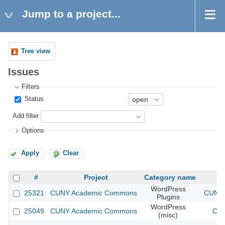
Jump to a project...
Tree view
Issues
Filters
Status
Add filter
Options
Apply
Clear
#
Project
Category name
WordPress
25321
CUNY Academic Commons
CUNY 
Plugins
WordPress
25049
CUNY Academic Commons
CUN
(misc)