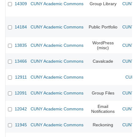
14309
CUNY Academic Commons
Group Library
CUNY A
14184
CUNY Academic Commons
Public Portfolio
CUNY A
WordPress
13835
CUNY Academic Commons
CUNY A
(misc)
13466
CUNY Academic Commons
Cavalcade
CUNY A
12911
CUNY Academic Commons
CUNY 
12091
CUNY Academic Commons
Group Files
CUNY A
Email
12042
CUNY Academic Commons
CUNY A
Notifications
11945
CUNY Academic Commons
Reckoning
CUNY A