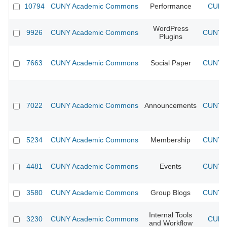
10794
CUNY Academic Commons
Performance
CUNY 
WordPress
9926
CUNY Academic Commons
CUNY A
Plugins
7663
CUNY Academic Commons
Social Paper
CUNY A
7022
CUNY Academic Commons
Announcements
CUNY A
5234
CUNY Academic Commons
Membership
CUNY A
4481
CUNY Academic Commons
Events
CUNY A
3580
CUNY Academic Commons
Group Blogs
CUNY A
Internal Tools
3230
CUNY Academic Commons
CUNY 
and Workflow