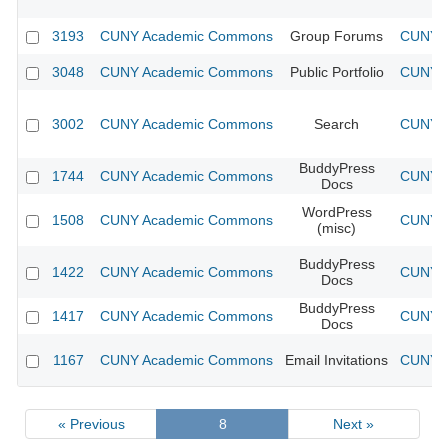
3193
CUNY Academic Commons
Group Forums
CUNY A
3048
CUNY Academic Commons
Public Portfolio
CUNY A
3002
CUNY Academic Commons
Search
CUNY A
BuddyPress
1744
CUNY Academic Commons
CUNY A
Docs
WordPress
1508
CUNY Academic Commons
CUNY A
(misc)
BuddyPress
1422
CUNY Academic Commons
CUNY A
Docs
BuddyPress
1417
CUNY Academic Commons
CUNY A
Docs
1167
CUNY Academic Commons
Email Invitations
CUNY A
« Previous
8
Next »