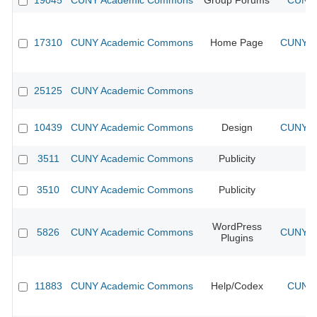
19045
CUNY Academic Commons
Group Forums
CUNY 
17310
CUNY Academic Commons
Home Page
CUNY Ac
25125
CUNY Academic Commons
10439
CUNY Academic Commons
Design
CUNY Ac
3511
CUNY Academic Commons
Publicity
CU
3510
CUNY Academic Commons
Publicity
CU
WordPress
5826
CUNY Academic Commons
CUNY Ac
Plugins
11883
CUNY Academic Commons
Help/Codex
CUNY 