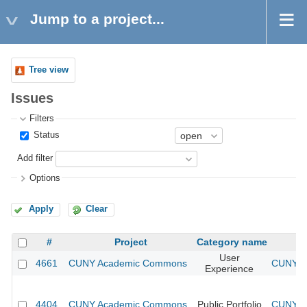
Jump to a project...
Tree view
Issues
Filters
Status
Add filter
Options
Apply
Clear
#
Project
Category name
User
4661
CUNY Academic Commons
CUNY Ac
Experience
4404
CUNY Academic Commons
Public Portfolio
CUNY Ac