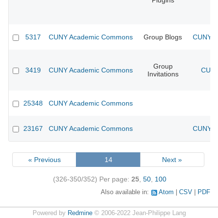
Plugins
5317
CUNY Academic Commons
Group Blogs
CUNY Ac
Group
3419
CUNY Academic Commons
CUNY
Invitations
25348
CUNY Academic Commons
23167
CUNY Academic Commons
CUNY Ac
« Previous
14
Next »
(326-350/352)
Per page:
25
,
50
,
100
Also available in:
Atom
CSV
PDF
Powered by
Redmine
© 2006-2022 Jean-Philippe Lang