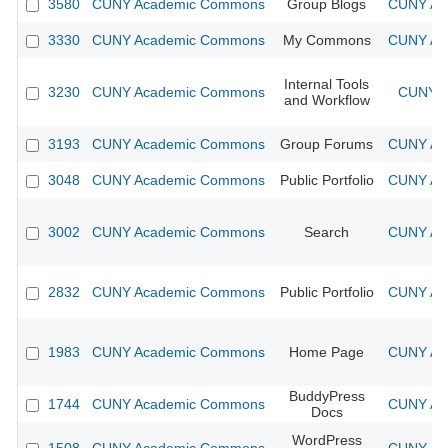
3580
CUNY Academic Commons
Group Blogs
CUNY Aca
3330
CUNY Academic Commons
My Commons
CUNY Aca
Internal Tools
3230
CUNY Academic Commons
CUNY A
and Workflow
3193
CUNY Academic Commons
Group Forums
CUNY Aca
3048
CUNY Academic Commons
Public Portfolio
CUNY Aca
3002
CUNY Academic Commons
Search
CUNY Aca
2832
CUNY Academic Commons
Public Portfolio
CUNY Aca
1983
CUNY Academic Commons
Home Page
CUNY Aca
BuddyPress
1744
CUNY Academic Commons
CUNY Aca
Docs
WordPress