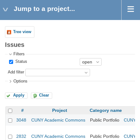
Jump to a project...
Tree view
Issues
Filters
Status
Add filter
Options
Apply
Clear
#
Project
Category name
3048
CUNY Academic Commons
Public Portfolio
CUNY Ac
2832
CUNY Academic Commons
Public Portfolio
CUNY Ac