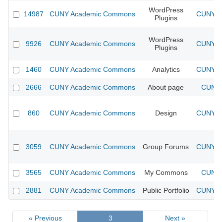
WordPress
14987
CUNY Academic Commons
CUNY Ac
Plugins
WordPress
9926
CUNY Academic Commons
CUNY Ac
Plugins
1460
CUNY Academic Commons
Analytics
CUNY Ac
2666
CUNY Academic Commons
About page
CUNY 
860
CUNY Academic Commons
Design
CUNY Ac
3059
CUNY Academic Commons
Group Forums
CUNY Ac
3565
CUNY Academic Commons
My Commons
CUNY 
2881
CUNY Academic Commons
Public Portfolio
CUNY Ac
« Previous
3
Next »