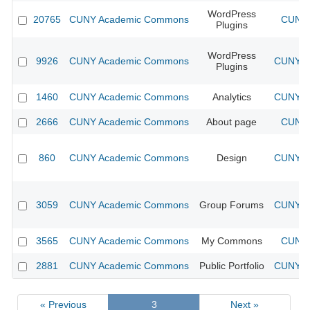
WordPress
20765
CUNY Academic Commons
CUNY 
Plugins
WordPress
9926
CUNY Academic Commons
CUNY Ac
Plugins
1460
CUNY Academic Commons
Analytics
CUNY Ac
2666
CUNY Academic Commons
About page
CUNY 
860
CUNY Academic Commons
Design
CUNY Ac
3059
CUNY Academic Commons
Group Forums
CUNY Ac
3565
CUNY Academic Commons
My Commons
CUNY 
2881
CUNY Academic Commons
Public Portfolio
CUNY Ac
« Previous
3
Next »