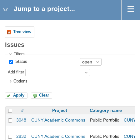
Jump to a project...
Tree view
Issues
Filters
Status
Add filter
Options
Apply
Clear
#
Project
Category name
3048
CUNY Academic Commons
Public Portfolio
CUNY Ac
2832
CUNY Academic Commons
Public Portfolio
CUNY Ac