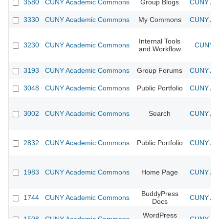
3580
CUNY Academic Commons
Group Blogs
CUNY Aca
3330
CUNY Academic Commons
My Commons
CUNY Aca
Internal Tools
3230
CUNY Academic Commons
CUNY A
and Workflow
3193
CUNY Academic Commons
Group Forums
CUNY Aca
3048
CUNY Academic Commons
Public Portfolio
CUNY Aca
3002
CUNY Academic Commons
Search
CUNY Aca
2832
CUNY Academic Commons
Public Portfolio
CUNY Aca
1983
CUNY Academic Commons
Home Page
CUNY Aca
BuddyPress
1744
CUNY Academic Commons
CUNY Aca
Docs
WordPress