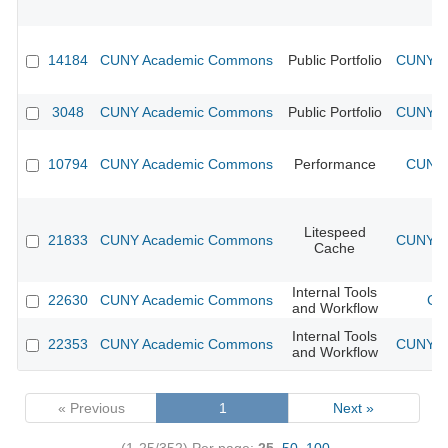
14184
CUNY Academic Commons
Public Portfolio
CUNY Ac
3048
CUNY Academic Commons
Public Portfolio
CUNY Ac
10794
CUNY Academic Commons
Performance
CUNY 
Litespeed
21833
CUNY Academic Commons
CUNY Ac
Cache
Internal Tools
22630
CUNY Academic Commons
CU
and Workflow
Internal Tools
22353
CUNY Academic Commons
CUNY Ac
and Workflow
« Previous
1
Next »
(1-25/352)
Per page:
25
,
50
,
100