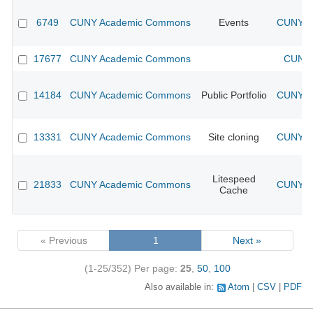
6749
CUNY Academic Commons
Events
CUNY Ac
17677
CUNY Academic Commons
CUNY 
14184
CUNY Academic Commons
Public Portfolio
CUNY Ac
13331
CUNY Academic Commons
Site cloning
CUNY Ac
Litespeed
21833
CUNY Academic Commons
CUNY Ac
Cache
« Previous
1
Next »
(1-25/352)
Per page:
25
,
50
,
100
Also available in:
Atom
CSV
PDF