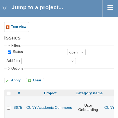
Jump to a project...
Tree view
Issues
Filters
Status
Add filter
Options
Apply
Clear
#
Project
Category name
User
8675
CUNY Academic Commons
CUNY Ac
Onboarding