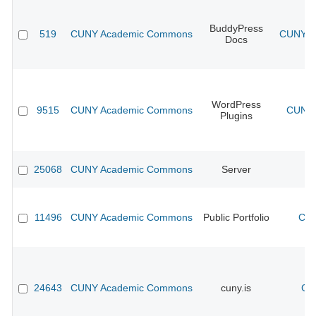
BuddyPress
519
CUNY Academic Commons
CUNY Ac
Docs
WordPress
9515
CUNY Academic Commons
CUNY 
Plugins
25068
CUNY Academic Commons
Server
11496
CUNY Academic Commons
Public Portfolio
CUN
24643
CUNY Academic Commons
cuny.is
CU