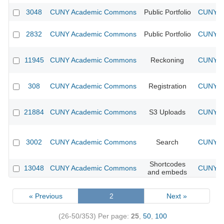
3048
CUNY Academic Commons
Public Portfolio
CUNY Ac
2832
CUNY Academic Commons
Public Portfolio
CUNY Ac
11945
CUNY Academic Commons
Reckoning
CUNY Ac
308
CUNY Academic Commons
Registration
CUNY Ac
21884
CUNY Academic Commons
S3 Uploads
CUNY Ac
3002
CUNY Academic Commons
Search
CUNY Ac
Shortcodes
13048
CUNY Academic Commons
CUNY Ac
and embeds
« Previous
2
Next »
(26-50/353)
Per page:
25
,
50
,
100