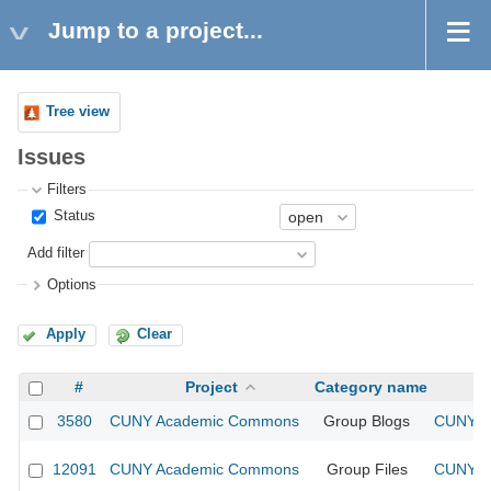
Jump to a project...
Tree view
Issues
Filters
Status
Add filter
Options
Apply
Clear
#
Project
Category name
3580
CUNY Academic Commons
Group Blogs
CUNY Ac
12091
CUNY Academic Commons
Group Files
CUNY Ac