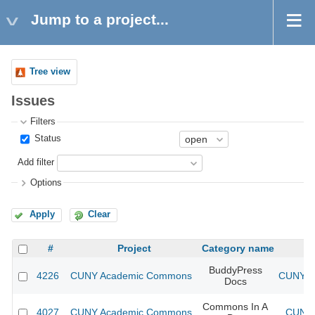
Jump to a project...
Tree view
Issues
Filters
Status
Add filter
Options
Apply
Clear
#
Project
Category name
BuddyPress
4226
CUNY Academic Commons
CUNY Ac
Docs
Commons In A
4027
CUNY Academic Commons
CUNY 