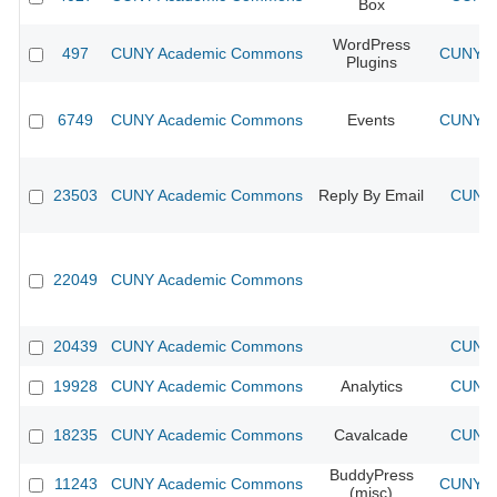
Box
WordPress
497
CUNY Academic Commons
CUNY Ac
Plugins
6749
CUNY Academic Commons
Events
CUNY Ac
23503
CUNY Academic Commons
Reply By Email
CUNY 
22049
CUNY Academic Commons
20439
CUNY Academic Commons
CUNY 
19928
CUNY Academic Commons
Analytics
CUNY 
18235
CUNY Academic Commons
Cavalcade
CUNY 
BuddyPress
11243
CUNY Academic Commons
CUNY Ac
(misc)