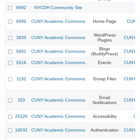
8992
NYCDH Community Site
6995
CUNY Academic Commons
Home Page
CUNY 
WordPress
3939
CUNY Academic Commons
CUNY Ac
Plugins
Blogs
5691
CUNY Academic Commons
CUNY Ac
(BuddyPress)
5016
CUNY Academic Commons
Events
CUNY Ac
1192
CUNY Academic Commons
Group Files
CUNY Ac
Email
333
CUNY Academic Commons
CUNY Ac
Notifications
25326
CUNY Academic Commons
Accessibility
CU
18032
CUNY Academic Commons
Authentication
CUNY Ac